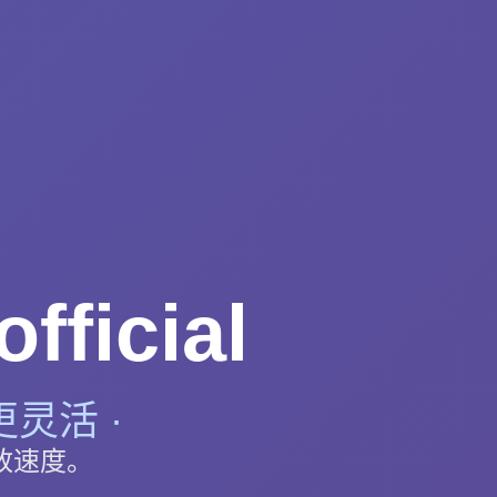
ficial
接更灵活 ·
与播放速度。